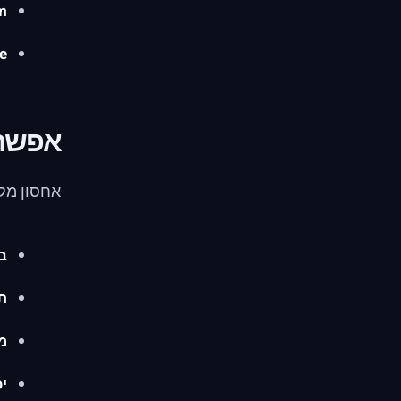
:
e:
אפשרו
אחסון מקצ
ב
ת
מ
יכ