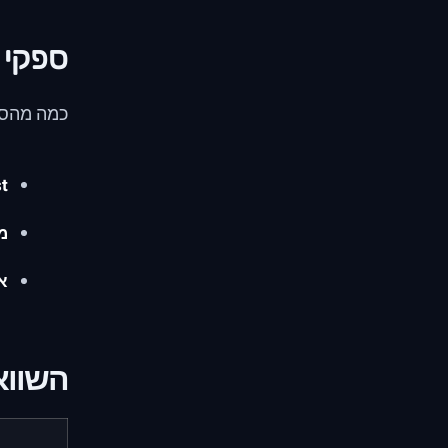
ספקי ש
כמה מהספ
t:
מ
אי
השווא