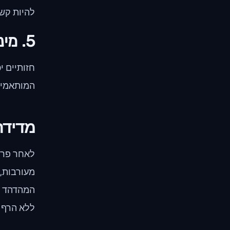
להיות קש
5. מינוף תוכן חזותי
חזותיים י
המותאמים
מדידת
לאחר פרסו
מעורבות, 
המהדהד ש
ללא הרף 