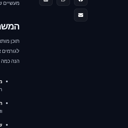
מעשיים שי
המשמע
תוכן מותא
לגורמים 
הנה כמה 
מ
תו
הב
וד
שי