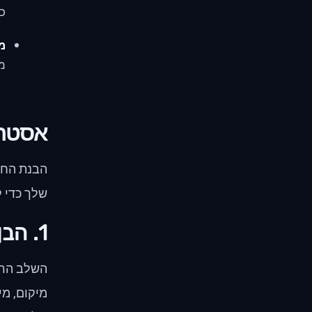
כא
מע
מע
אסטרט
הבנת החש
שלך כדי 
1. הבן את הקהל שלך
השלב הראש
מיקום, מי