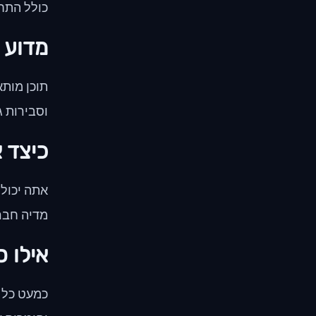
כולל התחש
מדוע ת
תוכן מותא
וסבירות ג
כיצד 
אתה יכול 
מדיה חבר
אילו ס
כמעט כל ס