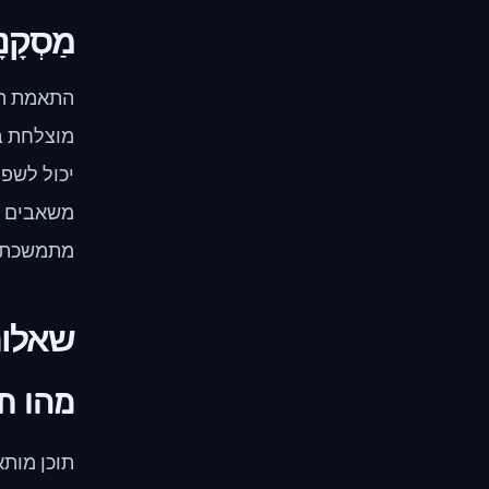
מַסְקָנ
התאמת הת
מוצלחת בנ
יכול לשפר
משאבים חי
מתמשכת.
שאלות
מהו ת
תוכן מותא