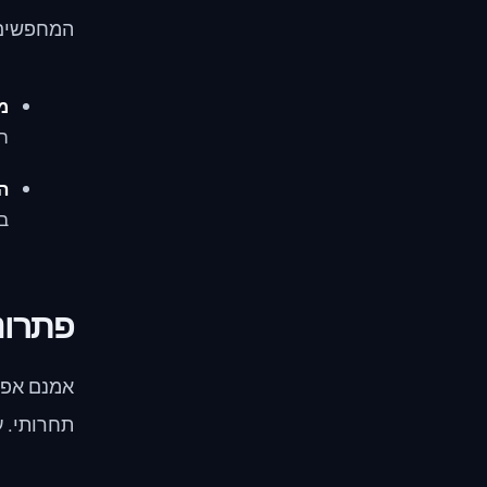
המחפשים 
מ
הש
הג
בב
פתרונ
אמנם אפשר
תחרותי. ע