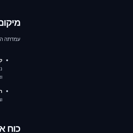
מיקום
עמדתה הג
קר
נו
וא
חב
וצ
כוח א