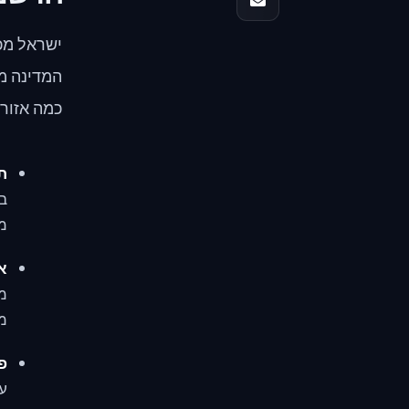
ישראל מכ
המדינה מ
כמה אזורי
ת
בט
מי
א
מצ
מא
פת
ענ