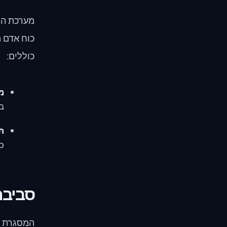
מערכת החי
כוח אדם מ
כוללים:
מו
במ
ת
כו
סביבה
המסגרת הר