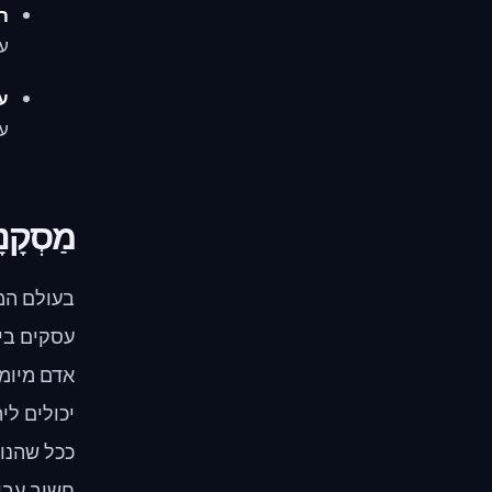
ח
עס
ע
עס
מַסְקָנ
בעולם המח
עסקים בינ
אדם מיומן
יכולים ל
ככל שהנו
חשוב עבו