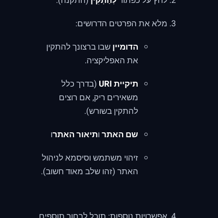
לחץ על כפתור
לְהַתְקִין
(התקנה).
מלא את הפרטים הדרושים:
הדומיין
שבו ברצונך להתקין
את האפליקציה.
תיקיית URI
(בדרך כלל
משאירים ריק, אם רוצים
להתקין בשורש).
שם האתר
ו
תיאור האתר
ו
זיהוי משתמש וסיסמא לניהול
האתר (זהו שלב מאוד חשוב).
אפשרויות נוספות: תוכל לבחור תוספים,