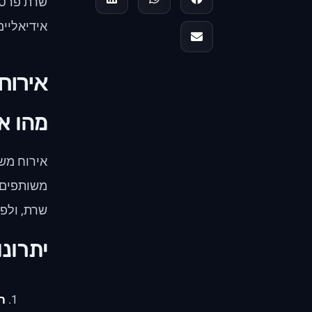
אידיאליים
אירוח
מהו א
אירוח משו
משותפים 
שרת, ולפצל 
יתרונ
חס