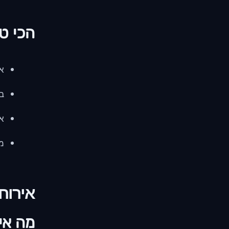
הכי טו
את
בל
את
מת
אירוח PS
מה אירוח