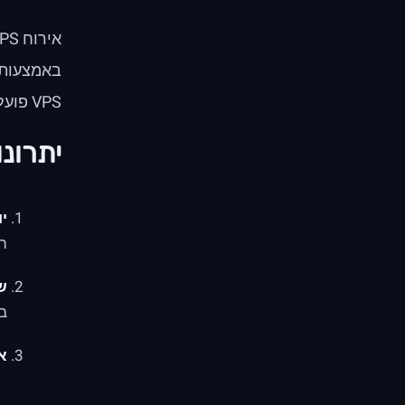
באמצעות ט
VPS פועל באופן עצמאי, ומבטיח ביצועים ואבטחה טובים יותר.
יתרונות
י
ה
ש
בה
א