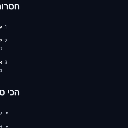
חסרונו
על
יד
ט
א
בפת
הכי טו
גי
א