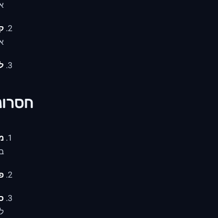
אי
ק
א
ל
חסרונ
מ
בר
פ
ס
לפ