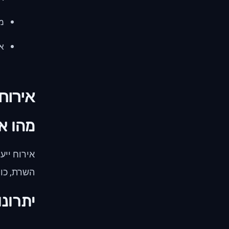
מ
את
אירוח 
מהו אי
אירוח יי
השרת, כו
יתרונו