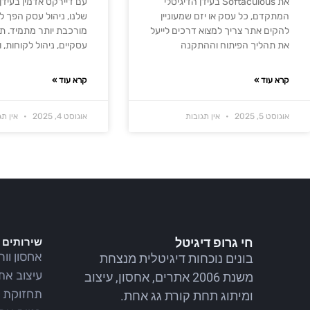
את Softaculous בעידן הדיגיטלי
עם דיירקט אדמין בעידן 
המתקדם, כל עסק או יזם שמעוניין
שלנו, ניהול עסק הפך 
להקים אתר צריך למצוא דרכים לייעל
מורכבת יותר מתמיד. ת
את תהליך הפיתוח וההתקנה
עסקיים, ניהול לקוחות, 
קרא עוד »
קרא עוד »
אוגוסט 5, 2025
אין תגובות
אוגוסט 4, 2025
אין תג
חי גרופ דיגיטל
שירותים
אחסון וו
בונים נוכחות דיגיטלית מנצחת
עיצוב את
משנת 2006 אתרים, אחסון, עיצוב
תחזוקת 
ומיתוג תחת קורת גג אחת.