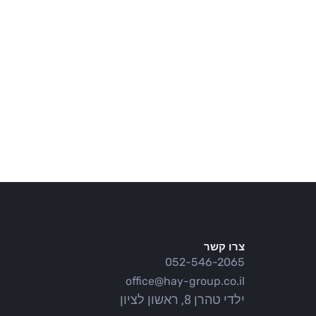
צרו קשר
052-546-2065
office@hay-group.co.il
ילדי טהרן 8, ראשון לציון