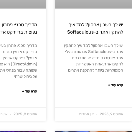
יש לך חשבון אחסון? למד איך
מדריך טכני: פתרון 
להתקין אתר ב-Softaculous
נפוצות בדיירקט אדמ
יש לך חשבון אחסון? למד איך להתקין
מדריך טכני: פתרון בעיו
אתר ב-Softaculous אם אתם בעלי
בדיירקט אדמין מה זה 
אתר אינטרנט חדש או מתכננים
אדמין? דיירקט אדמין
להקים אחד, אחת האפשרויות
(DirectAdmin)
הפופולריות ביותר להתקנת אתרים
שפותח עבור מנהלי את
על ניהול שרתי
קרא עוד »
קרא עוד »
אוגוסט 9, 2025
אין תגובות
אוגוסט 8, 2025
אין תג