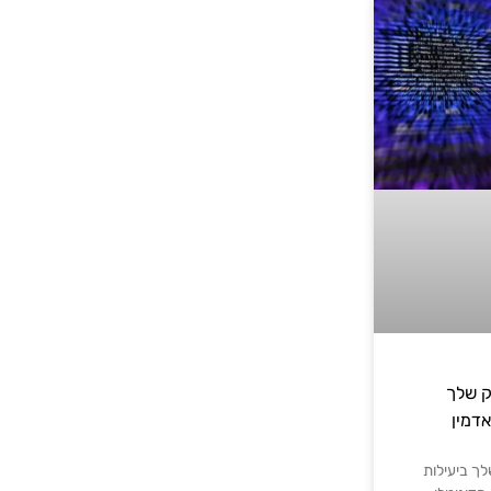
ק שלך
אדמין
ך ביעילות