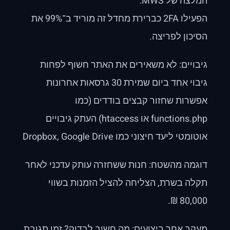
המלצה של MWS:
הפעילו 2FA כברירת מחדל זה מוריד ב־99% את
הסיכון לפריצה.
גיבויים: לא משאירים את האתר חשוף לפחות
גיבוי אחד ביום שמירת 30 גרסאות אחרונות
אפשרות שחזור קבצים בודדים (כמו
functions.php או htaccess) העתק גיבויים
אוטומטי ליעד חיצוני כמו Dropbox, Google Drive
דוגמה מהשטח: חנות ששחזרה עותק עדכני לאחר
תקלה בשרת, הצליחה להציל הזמנות בשווי
80,000 ₪.
מעקב אחר ביצועים: מה חשוב לבדוק? זמן תגובת